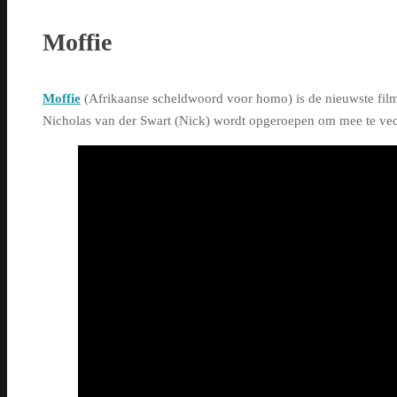
Moffie
Moffie
(Afrikaanse scheldwoord voor homo) is de nieuwste fil
Nicholas van der Swart (Nick) wordt opgeroepen om mee te vech