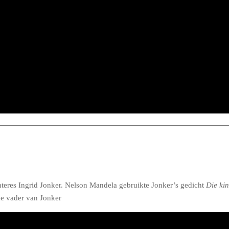
teres Ingrid Jonker. Nelson Mandela gebruikte Jonker’s gedicht
Die kin
 de vader van Jonker