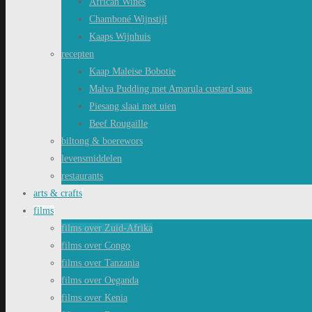
African Wines
Chamboné Wijnstijl
Kaaps Wijnhuis
recepten
Kaap Maleise Bobotie
Malva Pudding met Amarula custard saus
Piesang slaai met uien
Beef Rougaille
biltong & boerewors
levensmiddelen
restaurants
arts & crafts
films
films over Zuid-Afrika
films over Congo
films over Tanzania
films over Oeganda
films over Kenia