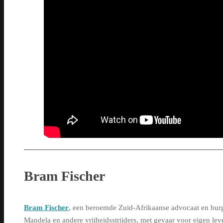
Bram Fischer
Bram Fischer
, een beroemde Zuid-Afrikaanse advocaat en burge
Mandela en andere vrijheidsstrijders, met gevaar voor eigen lev