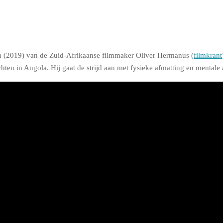
m (2019) van de Zuid-Afrikaanse filmmaker Oliver Hermanus (
filmkrant
ten in Angola. Hij gaat de strijd aan met fysieke afmatting en mentale