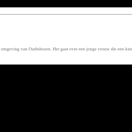
 de omgeving van Oudtshoorn. Het gaat over een jonge vrouw die een kin