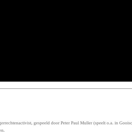
rrechtenactivist, gespeeld door Peter Paul Muller (speelt o.a. in Gooi
en.