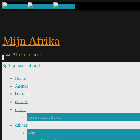
Mijn Afrika
Haal Afrika in huis!
Spring naar inhoud
Home
Agenda
boeken
muziek
reizen
op reis naar Afrika
culinair
wijn